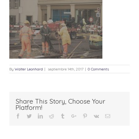
By
Walter Leonhard
|
septiembre 14th, 2017
|
0 Comments
Share This Story, Choose Your
Platform!
Facebook
Twitter
Linkedin
Reddit
Tumblr
Google+
Pinterest
Vk
Email