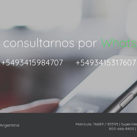
 consultarnos por
Whats
+5493415984707
+5493415317607
Matrícula: 76689 / 85595 | Superint
 Argentina
800-666-8400 |