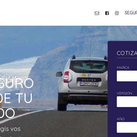
SEGU
COTIZ
MARCA
EGURO
DE TU
VERSIÓN
DO
AÑO
egís vos