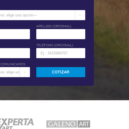

APELLIDO (OPCIONAL)
TELÉFONO (OPCIONAL)
 COMUNICAMOS
