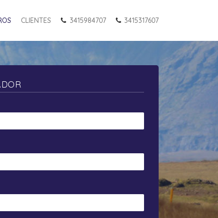
ROS
CLIENTES
3415984707
3415317607
ADOR