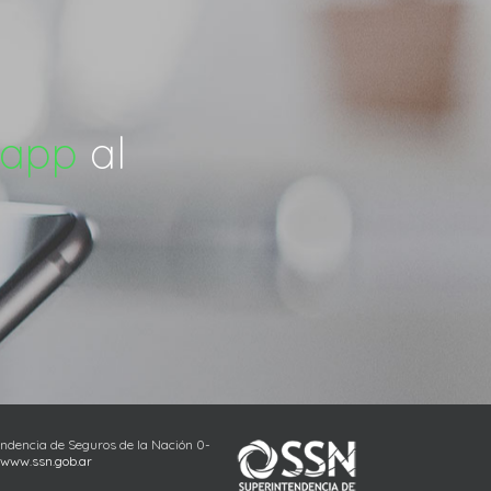
app
al
endencia de Seguros de la Nación 0-
www.ssn.gob.ar