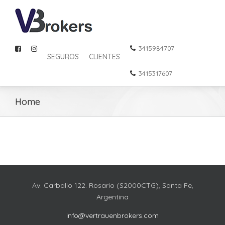
3415984707
SEGUROS
CLIENTES
3415317607
Home
Av. Carballo 122. Rosario (S2000CTG), Santa Fe,
Argentina
info@vertrauenbrokers.com