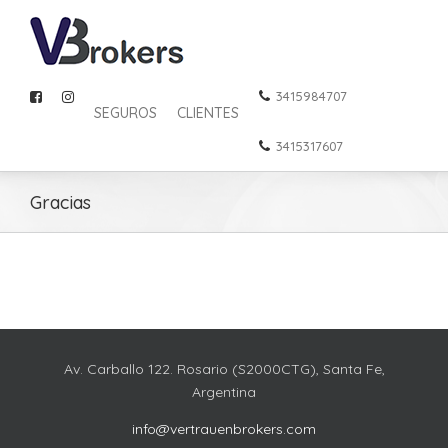
3415984707
SEGUROS
CLIENTES
3415317607
Gracias
Av. Carballo 122. Rosario (S2000CTG), Santa Fe,
Argentina
info@vertrauenbrokers.com