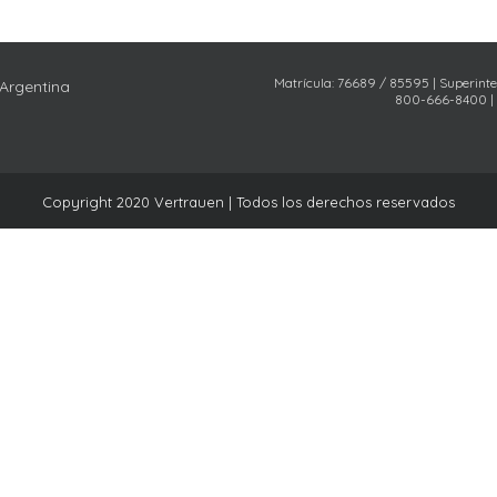
Matrícula: 76689 / 85595 | Superint
 Argentina
800-666-8400 |
Copyright 2020 Vertrauen | Todos los derechos reservados