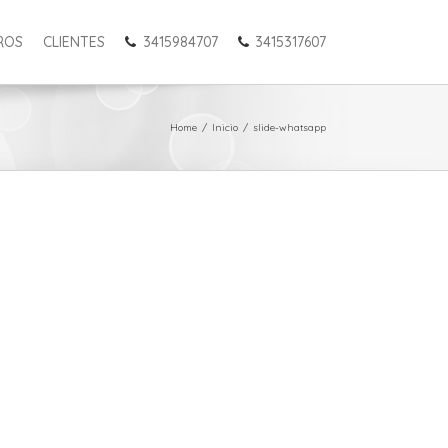
ROS
CLIENTES
3415984707
3415317607
Home
/
Inicio
/
slide-whatsapp