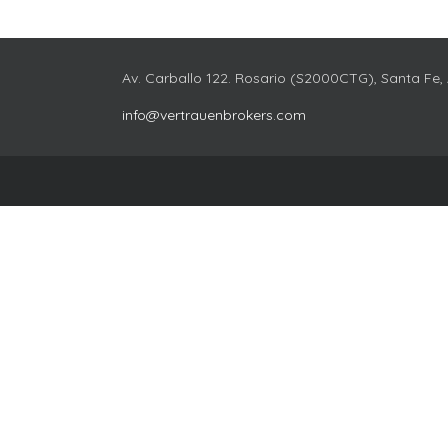
Av. Carballo 122. Rosario (S2000CTG), Santa Fe,
info@vertrauenbrokers.com