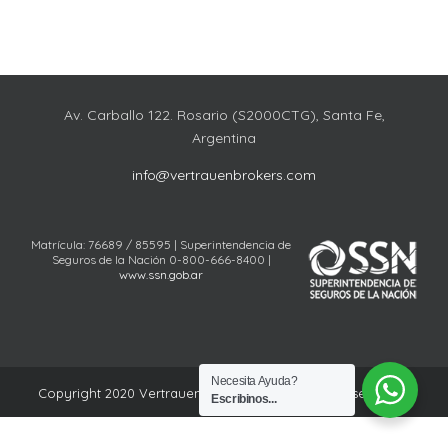
Av. Carballo 122. Rosario (S2000CTG), Santa Fe,
Argentina
info@vertrauenbrokers.com
Matrícula: 76689 / 85595 | Superintendencia de
Seguros de la Nación 0-800-666-8400 |
www.ssn.gob.ar
Necesita Ayuda?
Copyright 2020 Vertrauen | Todos los derechos reservados
Escribinos...