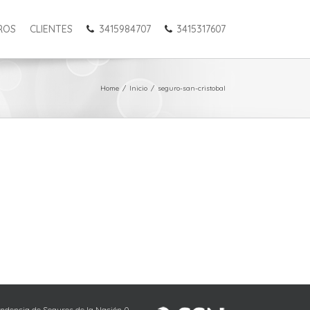
ROS
CLIENTES
3415984707
3415317607
Home
/
Inicio
/
seguro-san-cristobal
endencia de Seguros de la Nación 0-