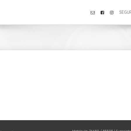
SEGU
Matrícula: 76689 / 85595 | Superint