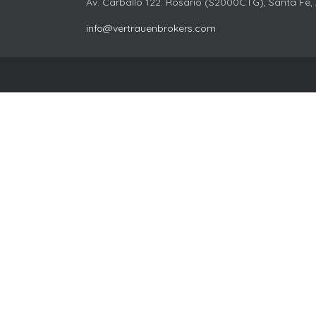
Av. Carballo 122. Rosario (S2000CTG), Santa Fe,
info@vertrauenbrokers.com