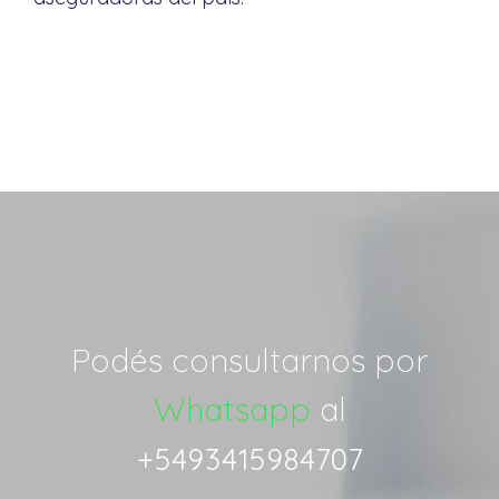
Podés consultarnos por
Whatsapp
al
+5493415984707