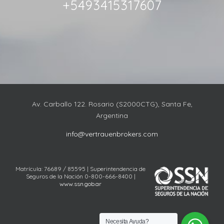
+5493415317607
Av. Carballo 122. Rosario (S2000CTG), Santa Fe,
Argentina
info@vertrauenbrokers.com
Matrícula: 76689 / 85595 | Superintendencia de
Seguros de la Nación 0-800-666-8400 |
www.ssn.gob.ar
Necesita Ayuda?